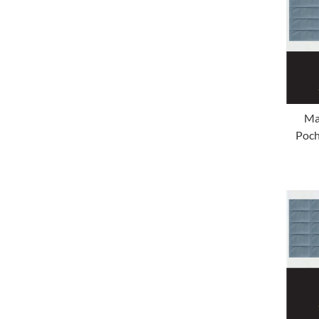
Ma
Poch