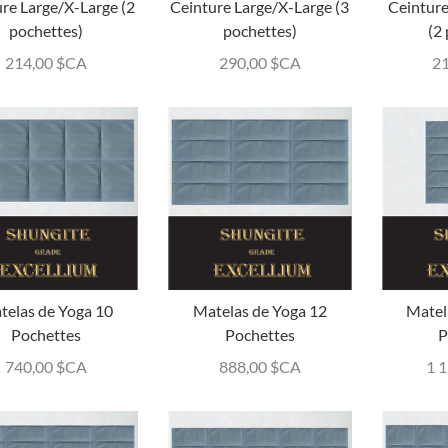
re Large/X-Large (2
Ceinture Large/X-Large (3
Ceintur
pochettes)
pochettes)
(2
214,00
$CA
290,00
$CA
2
telas de Yoga 10
Matelas de Yoga 12
Matel
Pochettes
Pochettes
P
740,00
$CA
888,00
$CA
1 