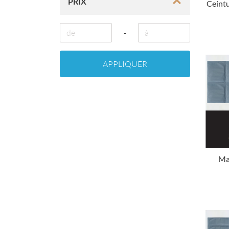
PRIX
Ceintu
-
APPLIQUER
Ma